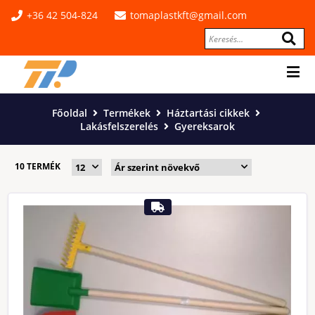
+36 42 504-824
tomaplastkft@gmail.com
Főoldal
Termékek
Háztartási cikkek
Lakásfelszerelés
Gyereksarok
10 TERMÉK