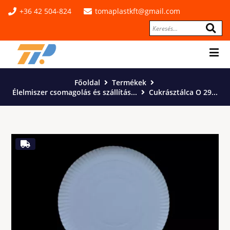
+36 42 504-824
tomaplastkft@gmail.com
Főoldal
Termékek
Élelmiszer csomagolás és szállítás...
Cukrásztálca O 29...