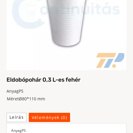
Eldobópohár 0,3 L-es fehér
Anyag
PS
Méret
Ø80*110 mm
Leírás
Vélemények (0)
Anyag
PS