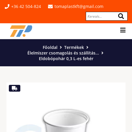
+36 42 504-824
tomaplastkft@gmail.com
Főoldal
Termékek
Élelmiszer csomagolás és szállítás...
Eldobópohár 0,3 L-es fehér