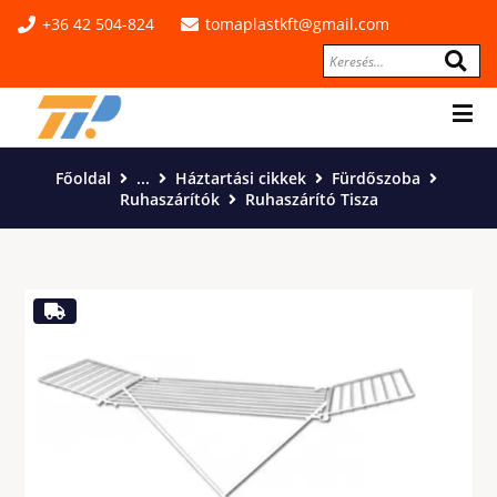
+36 42 504-824
tomaplastkft@gmail.com
Főoldal
...
Háztartási cikkek
Fürdőszoba
Ruhaszárítók
Ruhaszárító Tisza