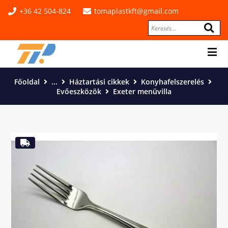
+36 42 504-824
tomaplastkft@gmail.com
Főoldal
...
Háztartási cikkek
Konyhafelszerelés
Evőeszközök
Exeter menüvilla