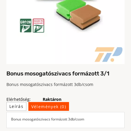
Bonus mosogatószivacs formázott 3/1
Bonus mosogatószivacs formázott 3db/csom
Elérhetőség:
Raktáron
Leírás
Vélemények (0)
Bonus mosogatószivacs formázott 3db/csom