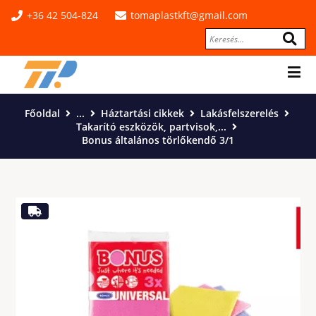
+36 42 504-824
tomaplastkft@gmail.com
Főoldal
...
Háztartási cikkek
Lakásfelszerelés
Takarító eszközök, partvisok,...
Bonus általános törlőkendő 3/1