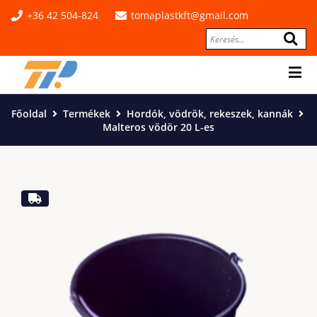
+36 42 504-824
tomaplastkft@gmail.com
Főoldal
Termékek
Hordók, vödrök, rekeszek, kannák
Malteros vödör 20 L-es