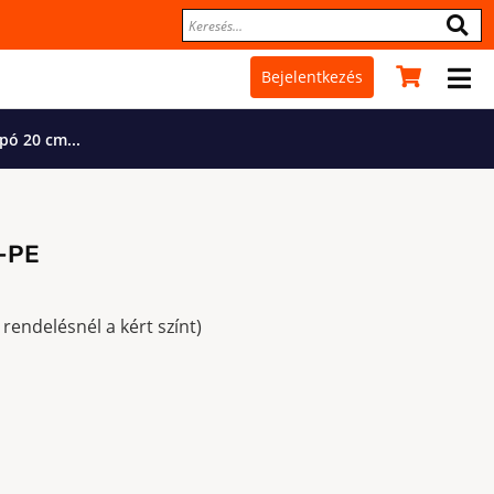
Bejelentkezés
pó 20 cm...
L-PE
 rendelésnél a kért színt)