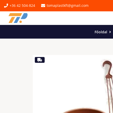
+36 42 504-824
tomaplastkft@gmail.com
Főoldal