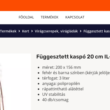
FŐOLDAL
TERMÉKEK
KAPCSOLAT
Termékek
Kert
Virágcserepek, virágládák
Függesztett kas
Függesztett kaspó 20 cm I
méret: 200 x 156 mm
fehér és barna színben (kérjük jelölje
térfogat: 3 liter
anyaga: polipropilén
rápattintható alátéttel
UV stabilitás
40 db/csomag