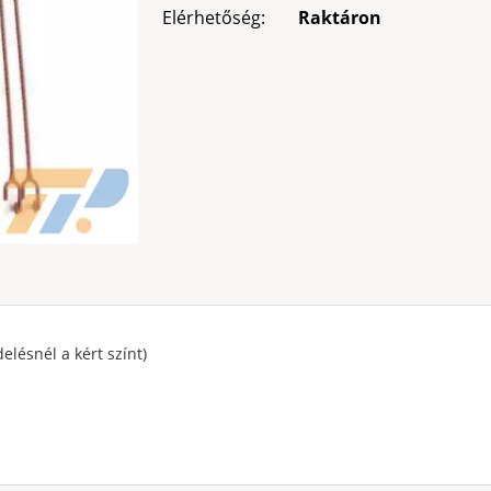
Elérhetőség:
Raktáron
elésnél a kért színt)