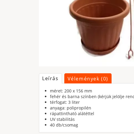
Leírás
Vélemények (0)
méret: 200 x 156 mm
fehér és barna színben (kérjük jelölje rend
térfogat: 3 liter
anyaga: polipropilén
rápattintható alátéttel
UV stabilitás
40 db/csomag