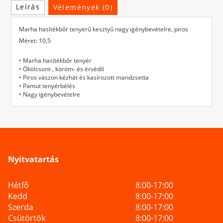
Leírás
Vélemények (0)
Marha hasítékbőr tenyerű kesztyű nagy igénybevételre, piros
Méret: 10,5
• Marha hasítékbőr tenyér
• Ökölcsont-, köröm- és érvédő
• Piros vászon kézhát és kasírozott mandzsetta
• Pamut tenyérbélés
• Nagy igénybevételre
Nyitvatartás
Hétfő
8:00-17:00
Kedd
8:00-17:00
Szerda
8:00-17:00
Csütörtök
8:00-17:00