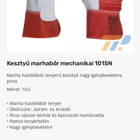
Kesztyű marhabőr mechanikai 1015N
Marha hasítékbőr tenyerű kesztyű nagy igénybevételre,
piros
Méret: 10,5
• Marha hasítékbőr tenyér
• Ökölcsont-, köröm- és érvédő
• Piros vászon kézhát és kasírozott mandzsetta
• Pamut tenyérbélés
• Nagy igénybevételre