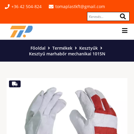
+36 42 504-824
tomaplastkft@gmail.com
Főoldal
Termékek
Kesztyűk
Kesztyű marhabőr mechanikai 1015N