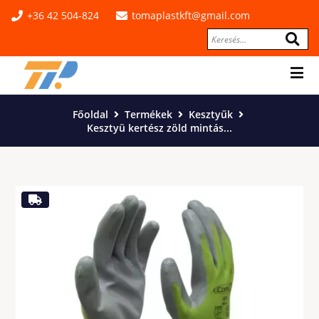
+36 42 504-824
tomaplastkft@gmail.com
Főoldal
Termékek
Kesztyűk
Kesztyü kertész zöld mintás...