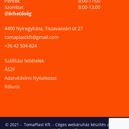
Péntek
8:00-17:00
Szombat
8:00-13:00
Elérhetőség
4400 Nyíregyháza, Tiszavasvári út 27
tomaplastkft@gmail.com
+36 42 504-824
Szállítási feltételek
ÁSZF
Adatvédelmi Nyilatkozat
Rólunk
© 2021 -
TomaPlast Kft.
-
Céges webáruház készítés a Logical