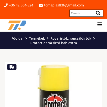
+36 42 504-824
tomaplastkft@gmail.com
Főoldal
Termékek
Rovarirtók, rágcsálóirtók
Protect darázsirtó hab extra