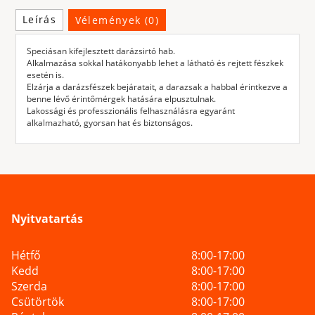
Leírás
Vélemények (0)
Speciásan kifejlesztett darázsirtó hab.
Alkalmazása sokkal hatákonyabb lehet a látható és rejtett fészkek
esetén is.
Elzárja a darázsfészek bejáratait, a darazsak a habbal érintkezve a
benne lévő érintőmérgek hatására elpusztulnak.
Lakossági és professzionális felhasználásra egyaránt
alkalmazható, gyorsan hat és biztonságos.
Nyitvatartás
Hétfő
8:00-17:00
Kedd
8:00-17:00
Szerda
8:00-17:00
Csütörtök
8:00-17:00