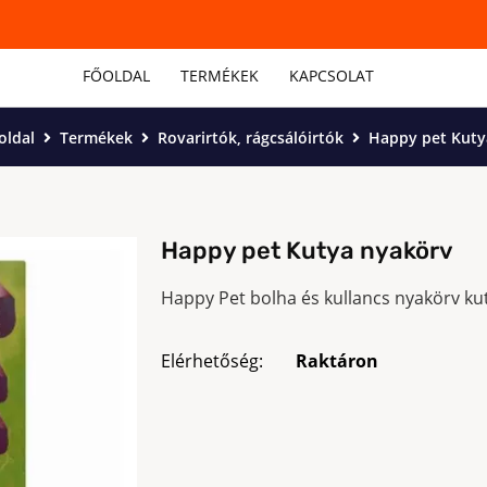
FŐOLDAL
TERMÉKEK
KAPCSOLAT
oldal
Termékek
Rovarirtók, rágcsálóirtók
Happy pet Kutya
Happy pet Kutya nyakörv
Happy Pet bolha és kullancs nyakörv ku
Elérhetőség:
Raktáron