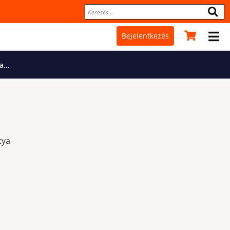
Bejelentkezés
...
tya