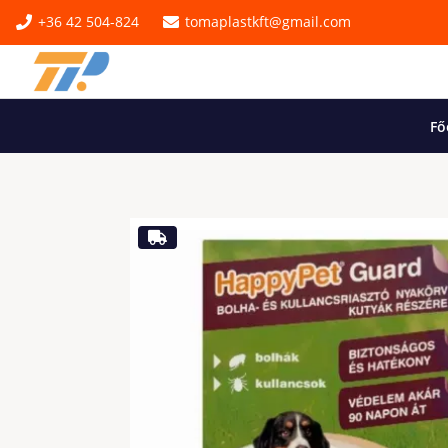
+36 42 504-824
tomaplastkft@gmail.com
Fő