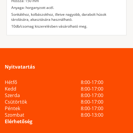
Hossza: 150 mm
Anyaga: horganyzott acél.
Sonkákhoz, kolbászokhoz, illetve nagyobb, darabolt húsok
tárolására, akasztására használható.
10db/csomag kiszerelésben vásárolható meg.
Nyitvatartás
Hétfő
8:00-17:00
Kedd
8:00-17:00
Szerda
8:00-17:00
Csütörtök
8:00-17:00
Péntek
8:00-17:00
Szombat
8:00-13:00
Elérhetőség