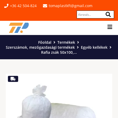
+36 42 504-824
tomaplastkft@gmail.com
Főoldal
Termékek
Szerszámok, mezőgazdasági termékek
Egyéb kellékek
Rafia zsák 50x100,...