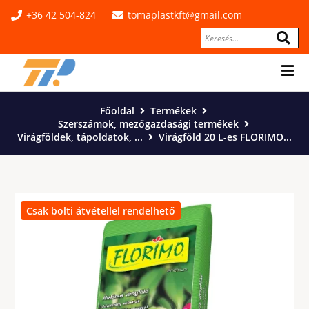
+36 42 504-824
tomaplastkft@gmail.com
Főoldal
Termékek
Szerszámok, mezőgazdasági termékek
Virágföldek, tápoldatok, ...
Virágföld 20 L-es FLORIMO...
Csak bolti átvétellel rendelhető