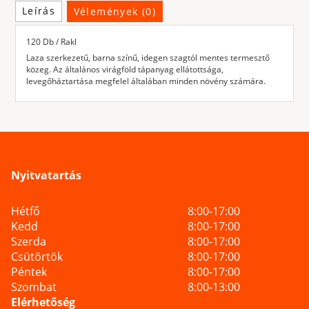
Leírás
Vélemények (0)
120 Db / Rakl
Laza szerkezetű, barna színű, idegen szagtól mentes termesztő
közeg. Az általános virágföld tápanyag ellátottsága,
levegőháztartása megfelel általában minden növény számára.
Nyitvatartás
Hétfő
8:00-17:00
Kedd
8:00-17:00
Szerda
8:00-17:00
Csütörtök
8:00-17:00
Péntek
8:00-17:00
Szombat
8:00-13:00
Elérhetőség