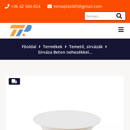
+36 42 504-824
tomaplastkft@gmail.com
Főoldal
Termékek
Temető, sírvázák
Sírváza Beton nehezékkel...