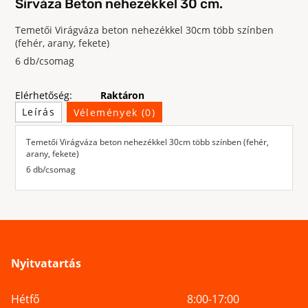
Sírváza Beton nehezékkel 30 cm.
Temetői Virágváza beton nehezékkel 30cm több színben
(fehér, arany, fekete)
6 db/csomag
Elérhetőség:
Raktáron
Leírás
Vélemények (0)
Temetői Virágváza beton nehezékkel 30cm több színben (fehér,
arany, fekete)
6 db/csomag
Nyitvatartás
Hétfő
8:00-17:00