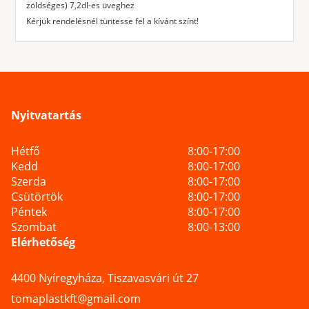
zöldséges) 7,2dl-es üveghez
Kérjük rendelésnél tüntesse fel a kívánt színt!
Nyitvatartás
Hétfő
8:00-17:00
Kedd
8:00-17:00
Szerda
8:00-17:00
Csütörtök
8:00-17:00
Péntek
8:00-17:00
Szombat
8:00-13:00
Elérhetőség
4400 Nyíregyháza, Tiszavasvári út 27
tomaplastkft@gmail.com