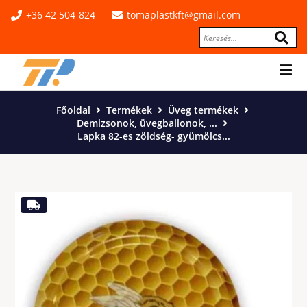
+36 42 504-824
tomaplastkft@gmail.com
Főoldal
Termékek
Üveg termékek
Demizsonok, üvegballonok, ...
Lapka 82-es zöldség- gyümölcs...