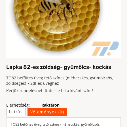
Lapka 82-es zöldség- gyümölcs- kockás
TO82 befőttes üveg tető színes (méhecskés, gyümölcsös,
zöldséges) 7,2dl-es üveghez
Kérjük rendelésnél tüntesse fel a kívánt színt!
Elérhetőség:
Raktáron
Leírás
Vélemények (0)
TO82 befőttes üveg tető színes (méhecskés, gyümölcsös,