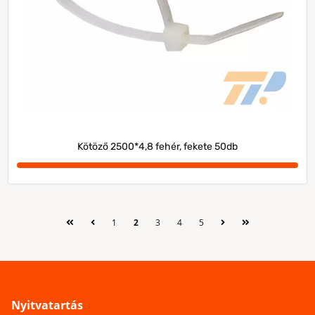
Kötöző 2500*4,8 fehér, fekete 50db
1
2
3
4
5
Nyitvatartás