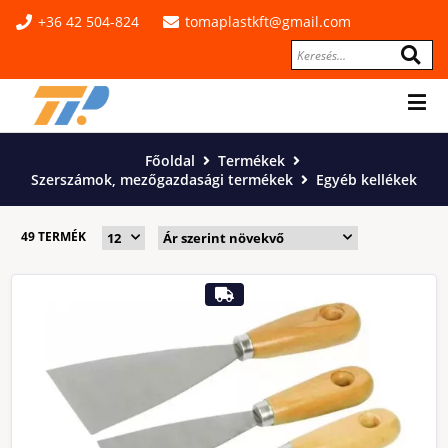
+36 42 504-824
tomaplastkft@gmail.com
Főoldal
Termékek
Szerszámok, mezőgazdasági termékek
Egyéb kellékek
49 TERMÉK