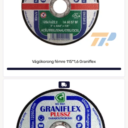
Vágókorong fémre 115*1,6 Graniflex