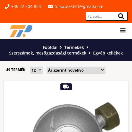
+36 42 504-824
tomaplastkft@gmail.com
Főoldal
Termékek
Szerszámok, mezőgazdasági termékek
Egyéb kellékek
49 TERMÉK