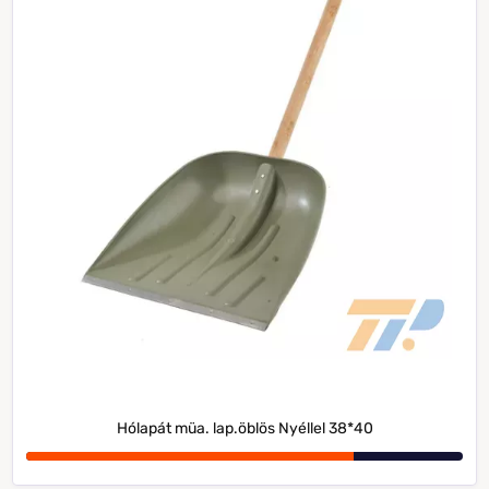
Hólapát müa. lap.öblös Nyéllel 38*40