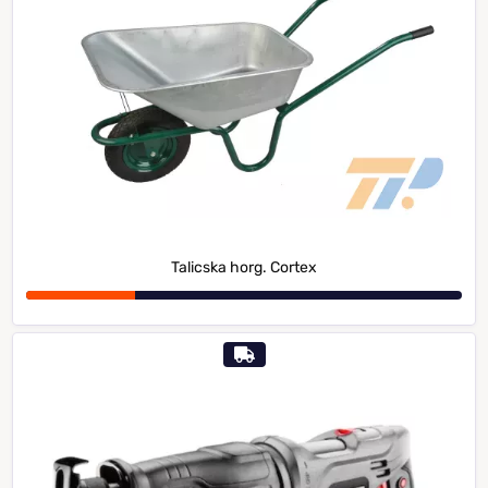
Talicska horg. Cortex