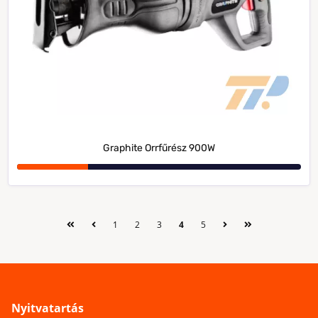
Graphite Orrfűrész 900W
1
2
3
4
5
Nyitvatartás