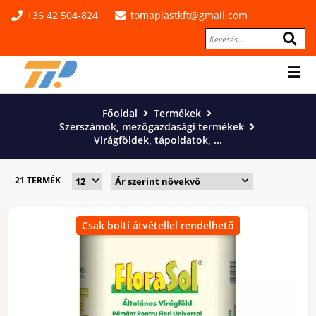
+36 42 504-824
tomaplastkft@gmail.com
Főoldal
Termékek
Szerszámok, mezőgazdasági termékek
Virágföldek, tápoldatok, ...
21 TERMÉK
Csak bolti átvétellel rendelhető