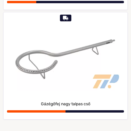
Gázégőfej nagy talpas cső