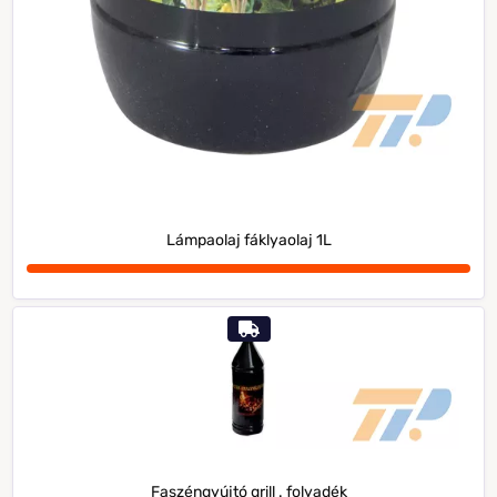
Lámpaolaj fáklyaolaj 1L
Faszéngyújtó grill . folyadék