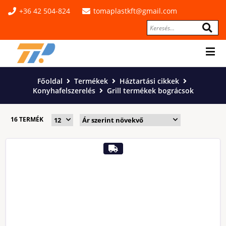
+36 42 504-824
tomaplastkft@gmail.com
Főoldal
Termékek
Háztartási cikkek
Konyhafelszerelés
Grill termékek bográcsok
16 TERMÉK