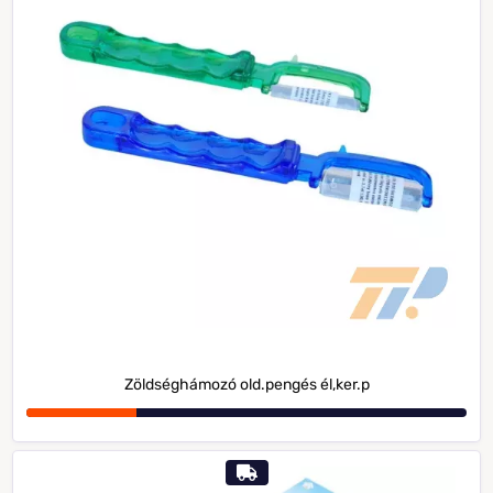
Zöldséghámozó old.pengés él,ker.p