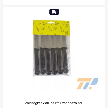
Zöldségkés 6db-os klt. uzsonnázó sol.