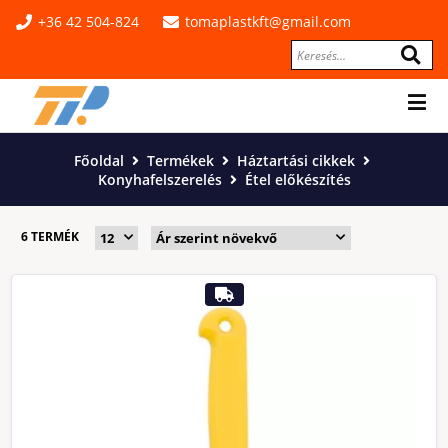
+36 42 504-824
tomaplastkft@gmail.com
Főoldal
Termékek
Háztartási cikkek
Konyhafelszerelés
Étel előkészítés
6 TERMÉK