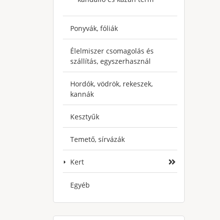
Ponyvák, fóliák
Élelmiszer csomagolás és
szállítás, egyszerhasznál
Hordók, vödrök, rekeszek,
kannák
Kesztyűk
Temető, sírvázák
Kert
Egyéb