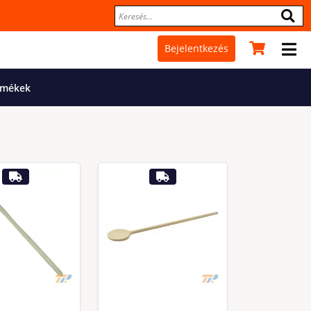
Bejelentkezés
rmékek