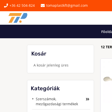
+36 42 504-824
tomaplastkft@gmail.com
Főolda
12 TE
Kosár
A kosár jelenleg üres
Kategóriák
Szerszámok,
mezőgazdasági termékek