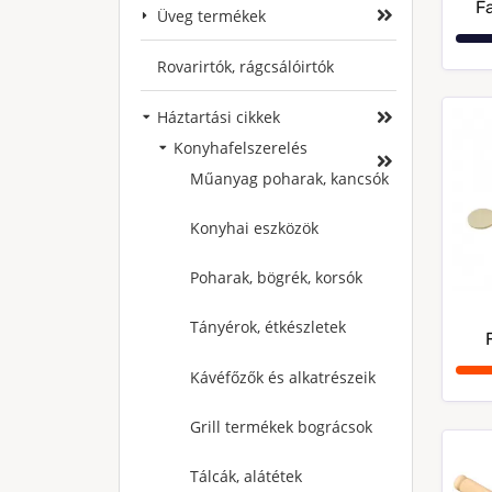
F
Üveg termékek
Rovarirtók, rágcsálóirtók
Háztartási cikkek
Konyhafelszerelés
Műanyag poharak, kancsók
Konyhai eszközök
Poharak, bögrék, korsók
Tányérok, étkészletek
Kávéfőzők és alkatrészeik
Grill termékek bográcsok
Tálcák, alátétek