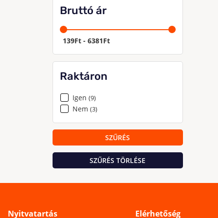
Bruttó ár
139
Ft
-
6381
Ft
Raktáron
Igen
(9)
Nem
(3)
SZŰRÉS
SZŰRÉS TÖRLÉSE
Nyitvatartás
Elérhetőség