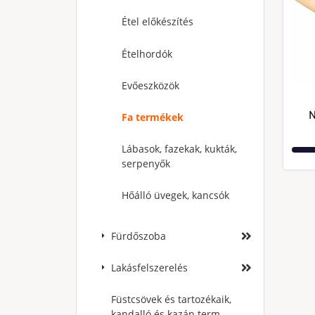
Étel előkészítés
Ételhordók
Evőeszközök
N
Fa termékek
Lábasok, fazekak, kukták,
serpenyők
Hőálló üvegek, kancsók
Fürdőszoba
Lakásfelszerelés
Füstcsövek és tartozékaik,
kandalló és kazán term