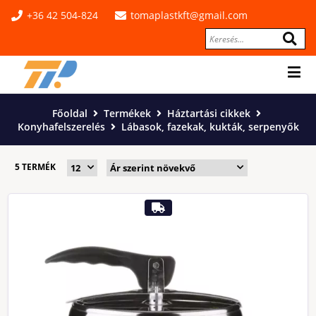
+36 42 504-824
tomaplastkft@gmail.com
Főoldal
Termékek
Háztartási cikkek
Konyhafelszerelés
Lábasok, fazekak, kukták, serpenyők
5 TERMÉK