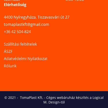
Elérhetőség
4400 Nyíregyháza, Tiszavasvári út 27
tomaplastkft@gmail.com
+36 42 504-824
Szállítási feltételek
ÁSZF
Adatvédelmi Nyilatkozat
Rólunk
© 2021 -
TomaPlast Kft.
-
Céges webáruház készítés a Logical
M. Design-tól