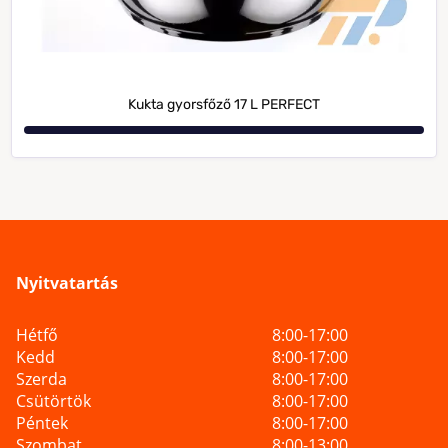
Kukta gyorsfőző 17 L PERFECT
Nyitvatartás
Hétfő
8:00-17:00
Kedd
8:00-17:00
Szerda
8:00-17:00
Csütörtök
8:00-17:00
Péntek
8:00-17:00
Szombat
8:00-13:00